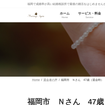
コ
ナ
福岡で成婚率が高い結婚相談所で最後の婚活をはじめません
ン
ビ
テ
ゲ
ホーム
サービス・料金
ン
ー
Home
Service
ツ
シ
へ
ョ
ス
ン
キ
に
ッ
移
プ
動
Home
退会者の声
福岡市 Ｎさん 47歳（退会時）
福岡市 Ｎさん 47