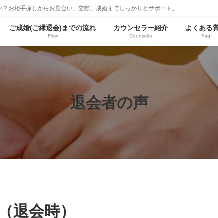
か？お相手探しからお見合い、交際、成婚までしっかりとサポート。
ご成婚(ご縁退会)までの流れ
カウンセラー紹介
よくある
Flow
Counselor
Faq
退会者の声
歳（退会時）