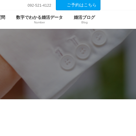
ご予約はこちら
092-521-4122
質問
数字でわかる婚活データ
婚活ブログ
Number
Blog