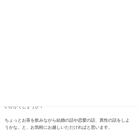
・自分の希望を上手に伝えられるかな
・緊張せずに、リラックスしてお越しください。ご自身のご希望
を伝えるのが苦手な方には、こちらからいくつか質問をさせてい
ただきますのでご安心ください。
・入会を決めなくてもその日以降、営業の
電話やメールでしつこい連絡が続いたらど
うしよう
・ご安心ください。しつこい勧誘は行っておりません。お電話や
メールでご入会のプレッシャーをかけることもありません。
いかがでしょうか？
ちょっとお茶を飲みながら結婚の話や恋愛の話、異性の話をしよ
うかな。と、お気軽にお越しいただければと思います。